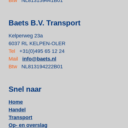
Btw
NL813159441B01
Baets B.V. Transport
Kelperweg 23a
6037 RL KELPEN-OLER
Tel
+31(0)495 65 12 24
Mail
info@baets.nl
Btw
NL813194222B01
Snel naar
Home
Handel
Transport
Op- en overslag