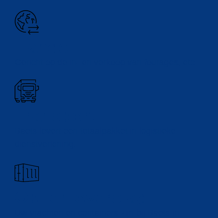
Handel
Gericht op de in- en verkoop van fourages, etc.
Transport
Baets levert een totaalpakket in logistieke
dienstverlening.
Op- en overslag
Uw vrachten en containers zijn bij Baets in