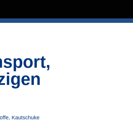
sport,
nzigen
toffe, Kautschuke