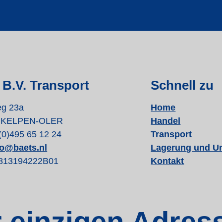
 B.V. Transport
Schnell zu
eg 23a
Home
L KELPEN-OLER
Handel
(0)495 65 12 24
Transport
fo@baets.nl
Lagerung und U
813194222B01
Kontakt
r einzigen Adres