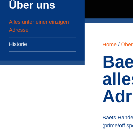
Über uns
Alles unter einer einzigen
Adresse
Historie
Home
/
Über
Bae
all
Adr
Baets Handel
(prime/off sp