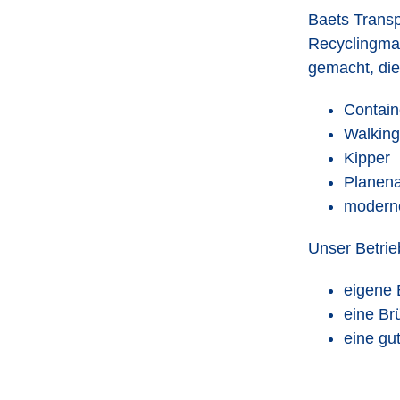
Baets Transpo
Recyclingmat
gemacht, die
Contain
Walking
Kipper
Planena
moderne
Unser Betrieb
eigene 
eine Br
eine gu