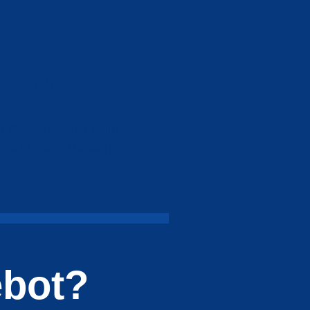
ng und
ag
d Container sind beim
ts in guten Händen.
ebot?