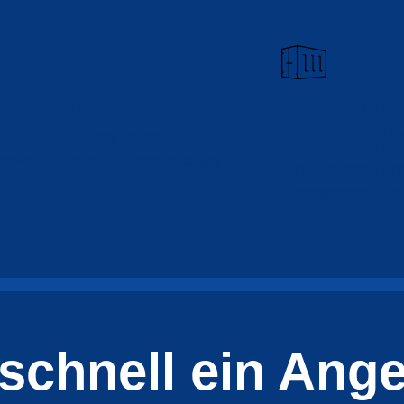
nsport
Lageru
Umschl
rnehmen Baets liefert ein
ket in Logistik-Dienstleistung
.
Ihre Frachten un
Unternehmen Bae
schnell ein Ang