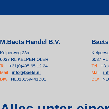
M.Baets Handel B.V.
Baets
Kelperweg 23a
Kelperw
6037 RL KELPEN-OLER
6037 R
Tel
+31(0)495 65 12 24
Tel
+31
Mail
info@baets.nl
Mail
in
Btw
NL813159441B01
Btw
NL
Alles unter eine